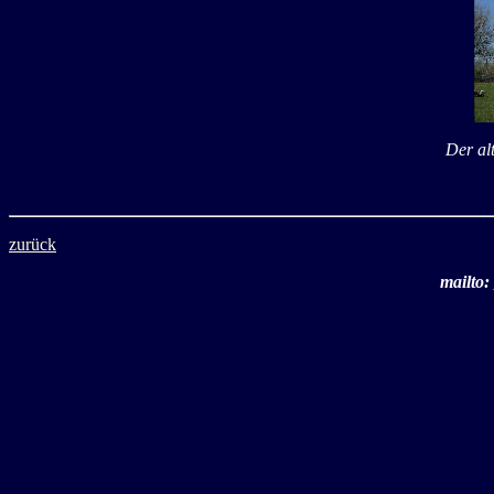
Der al
zurück
mailto: