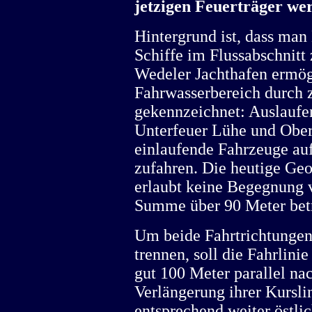
jetzigen Feuerträger we
Hintergrund ist, dass ma
Schiffe im Flussabschnit
Wedeler Jachthafen ermögl
Fahrwasserbereich durch z
gekennzeichnet: Auslaufen
Unterfeuer Lühe und Obe
einlaufende Fahrzeuge au
zufahren. Die heutige Geo
erlaubt keine Begegnung v
Summe über 90 Meter bet
Um beide Fahrtrichtungen
trennen, soll die Fahrli
gut 100 Meter parallel n
Verlängerung ihrer Kursli
entsprechend weiter östli