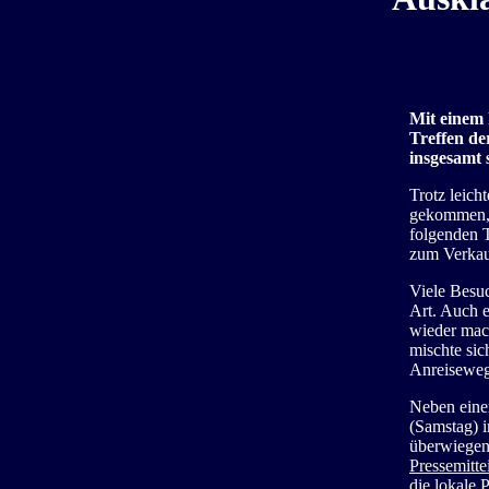
Mit einem 
Treffen de
insgesamt 
Trotz leic
gekommen, 
folgenden T
zum Verkau
Viele Besuc
Art. Auch e
wieder mach
mischte sic
Anreiseweg
Neben eine
(Samstag) 
überwiegend
Pressemitte
die lokale 