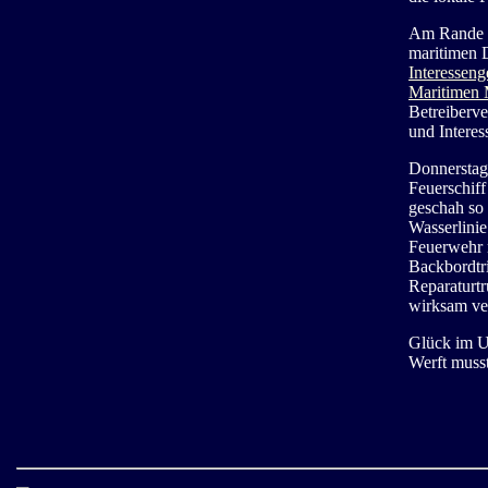
Am Rande d
maritimen D
Interesseng
Maritimen
Betreiberve
und Interes
Donnerstaga
Feuerschiff
geschah so 
Wasserlinie
Feuerwehr 
Backbordtr
Reparaturt
wirksam ve
Glück im Un
Werft muss