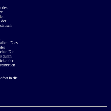
h des
er
len
 der
ustausch
s
alben. Dies
 der
chte. Die
s durch
ückender
ereinbruch
ofort in die