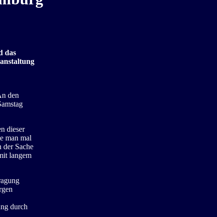
d das
ranstaltung
An den
 Samstag
en dieser
lte man mal
n der Sache
 mit langem
ragung
rgen
ung durch