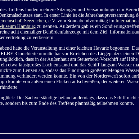
es Treffens fanden mehrere Sitzungen und Versammlungen im Bereic
enkmalschutzes statt. In erster Linie ist die Jahreshauptversammlung d
emeinschaft Seezeichen, e.V.
vom Sonnabendvormittag im
Internationa
 Museum Hamburg
zu nennen. Außerdem gab es ein Sondierungstreffen
reine acht ehemaliger Behördenfahrzeuge mit dem Ziel, Informationsa
senvertretung zu verbessern.
bend hatte die Veranstaltung mit einer leichten Havarie begonnen. Da
 ELBE 3 touchierte unmittelbar vor Erreichen des Liegeplatzes einen D
unglücklich, dass in der Außenhaut am Steuerbord-Vorschiff auf Höhe
 ein etwa faustgroßes Loch entstand und das Schiff langsam Wasser ma
rückte zum Lenzen an, sodass das Eindringen größerer Mengen Wasser
immung verhindert werden konnte. Ein von der Norderwerft sofort anr
rupp konnte von außen einen Flicken aufschweißen, der weiteren Wass
rhinderte.
glück: Der Sachverständige befand anderntags, dass das Schiff nicht s
te, sondern bis zum Ende des Treffens planmäßig teilnehmen konnte.