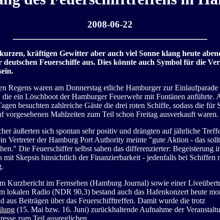
2008-06-22
kurzen, kräftigen Gewitter aber auch viel Sonne klang heute aben
r deutschen Feuerschiffe aus. Dies könnte auch Symbol für die Ve
sein.
hten Regens waren am Donnerstag etliche Hamburger zur Einlaufparade
die ein Löschboot der Hamburger Feuerwehr mit Fontänen anführte. 
agen besuchten zahlreiche Gäste die drei roten Schiffe, sodass die für
f vorgesehenen Mahlzeiten zum Teil schon Freitag ausverkauft waren.
her äußerten sich spontan sehr positiv und drängten auf jährliche Treff
in Vertreter der Hamburg Port Authority meinte "gute Aktion - das sol
en." Die Feuerschiffer selbst sahen das differenzierter: Begeisterung i
h mit Skepsis hinsichtlich der Finanzierbarkeit - jedenfalls bei Schiffen
.
m Kurzbericht im Fernsehen (Hamburg Journal) sowie einer Liveübert
im lokalen Radio (NDR 90,3) bestand auch das Hafenkonzert heute mo
 aus Beiträgen über das Feuerschifftreffen. Damit wurde die trotz
ilung
(15. Mai bzw. 16. Juni) zurückhaltende Aufnahme der Veranstalt
Presse zum Teil ausgeglichen.