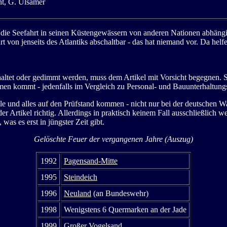
nt, G. Ulsamer
en, die Seefahrt in seinen Küstengewässern von anderen Nationen abhän
t von jenseits des Atlantiks abschaltbar - das hat niemand vor. Da he
altet oder gedimmt werden, muss dem Artikel mit Vorsicht begegnen. 
men kommt - jedenfalls im Vergleich zu Personal- und Bauunterhaltung
n alle und alles auf den Prüfstand kommen - nicht nur bei der deutschen
r Artikel richtig. Allerdings in praktisch keinem Fall ausschließlich we
as es erst in jüngster Zeit gibt.
Gelöschte Feuer der vergangenen Jahre (Auszug)
1992
Pagensand-Mitte
1995
Steindeich
1996
Neuland
(an Bundeswehr)
1998
Wenigstens 6 Quermarken an der Jade
1999
Großer Vogelsand