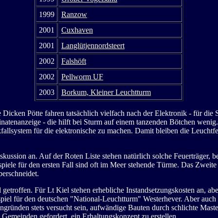
1999
Ranzow
2001
Cuxhaven
2001
Langlütjennordsteert
2002
Falshöft
2002
Pellworm UF
2003
Borkum, Kleiner Leuchtturm
 Dicken Pötte fahren tatsächlich vielfach nach der Elektronik - für die 
natenanzeige - die hilft bei Sturm auf einem tanzenden Bötchen wenig
allsystem für die elektronische zu machen. Damit bleiben die Leuchtfe
skussion an. Auf der Roten Liste stehen natürlich solche Feuerträger, 
eispiele für den ersten Fall sind oft im Meer stehende Türme. Das Zweite 
berschneidet.
getroffen. Für Lt Kiel stehen erhebliche Instandsetzungskosten an, aber
eispiel für den deutschen "National-Leuchtturm" Westerhever. Aber auc
ründen stets versucht sein, aufwändige Bauten durch schlichte Masten 
e Gemeinden gefordert, ein Erhaltungskonzept zu erstellen.