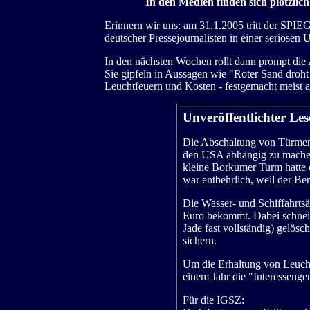
In den Medien finden sich plötzlich
Erinnern wir uns: am 31.1.2005 tritt der SPIEG
deutscher Pressejournalisten in einer seriösen Um
In den nächsten Wochen rollt dann prompt die Ab
Sie gipfeln in Aussagen wie "Roter Sand droht
Leuchtfeuern und Kosten - festgemacht meist an
Unveröffentlichter Le
Die Abschaltung von Türmen 
den USA abhängig zu machen.
kleine Borkumer Turm hatte d
war entbehrlich, weil der Be
Die Wasser- und Schiffahrts
Euro bekommt. Dabei schneid
Jade fast vollständig) gelös
sichern.
Um die Erhaltung von Leucht
einem Jahr die "Interesseng
Für die IGSZ: