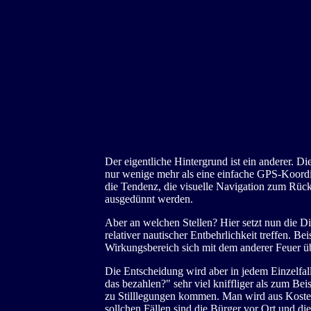
Der eigentliche Hintergrund ist ein anderer. Die
nur wenige mehr als eine einfache GPS-Koordi
die Tendenz, die visuelle Navigation zum Rückf
ausgedünnt werden.
Aber an welchen Stellen? Hier setzt nun die Di
relativer nautischer Entbehrlichkeit treffen. B
Wirkungsbereich sich mit dem anderer Feuer ü
Die Entscheidung wird aber in jedem Einzelfall 
das bezahlen?" sehr viel kniffliger als zum B
zu Stilllegungen kommen. Man wird aus Kosteng
sollchen Fällen sind die Bürger vor Ort und di