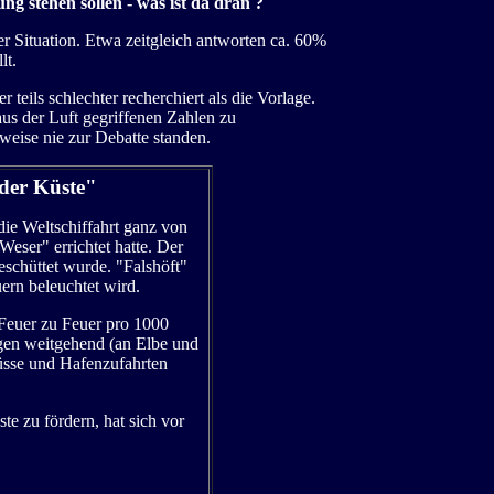
ng stehen sollen - was ist da dran ?
er Situation. Etwa zeitgleich antworten ca. 60%
lt.
teils schlechter recherchiert als die Vorlage.
us der Luft gegriffenen Zahlen zu
weise nie zur Debatte standen.
 der Küste"
ie Weltschiffahrt ganz von
ser" errichtet hatte. Der
eschüttet wurde. "Falshöft"
ern beleuchtet wird.
 Feuer zu Feuer pro 1000
egen weitgehend (an Elbe und
lüsse und Hafenzufahrten
e zu fördern, hat sich vor