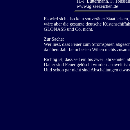
H.-J. Luttermann, F. Toussai
www.ig-seezeichen.de
Es wird sich also kein souveräner Staat leist
wäre aber die gesamte deutsche Küstenschiffahr
GLONASS und Co. nicht.
Zur Sache:
Wer liest, dass Feuer zum Stromsparen abgesch
da übers Jahr beim besten Willen nichts zusam
Richtig ist, dass seit ein bis zwei Jahrzehnte
Daher sind Feuer gelöscht worden - soweit ist de
Und schon gar nicht sind Abschaltungen etwas, w